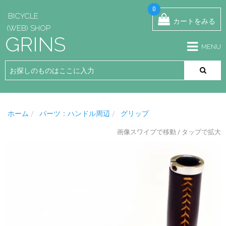
0
BICYCLE
カートをみる
(WEB) SHOP
GRINS
MENU
ホーム
パーツ：ハンドル周辺
グリップ
画像スワイプで移動 / タップで拡大