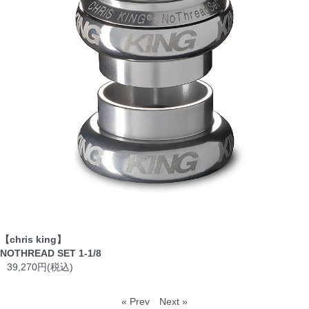
【chris king】
NOTHREAD SET 1-1/8
39,270円(税込)
« Prev
Next »