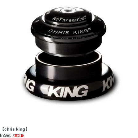
【chris king】
InSet 7