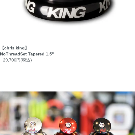
【chris king】
NoThreadSet Tapered 1.5"
29,700円(税込)