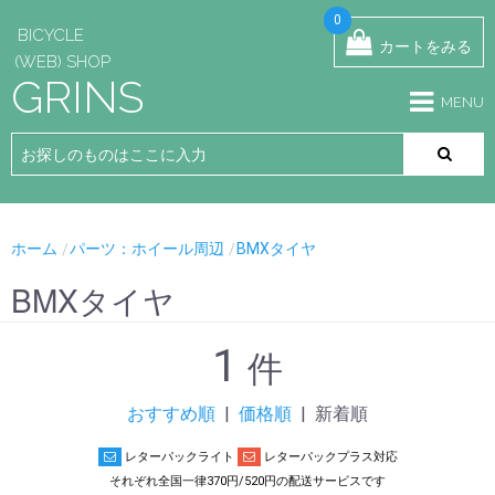
0
BICYCLE
カートをみる
(WEB) SHOP
GRINS
MENU
ホーム
パーツ：ホイール周辺
BMXタイヤ
BMXタイヤ
1
件
おすすめ順
|
価格順
| 新着順
レターパックライト
レターパックプラス対応
それぞれ全国一律370円/520円の配送サービスです