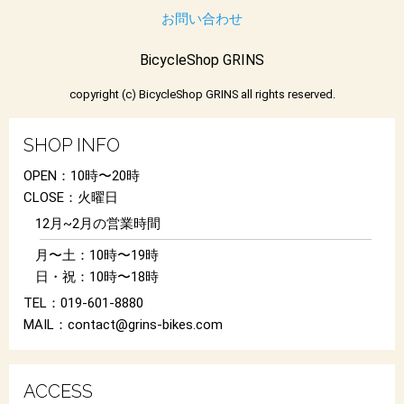
お問い合わせ
BicycleShop GRINS
copyright (c) BicycleShop GRINS all rights reserved.
SHOP INFO
OPEN：10時〜20時
CLOSE：火曜日
12月~2月の営業時間
月〜土：10時〜19時
日・祝：10時〜18時
TEL：019-601-8880
MAIL：contact@grins-bikes.com
ACCESS