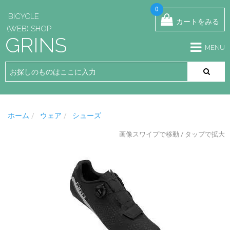
0
BICYCLE
カートをみる
(WEB) SHOP
GRINS
MENU
ホーム
ウェア
シューズ
画像スワイプで移動 / タップで拡大