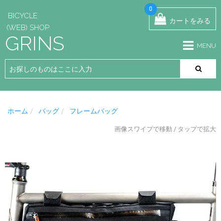
0
BICYCLE
カートをみる
(WEB) SHOP
GRINS
MENU
ホーム
バッグ
フレームバッグ
画像スワイプで移動 / タップで拡大