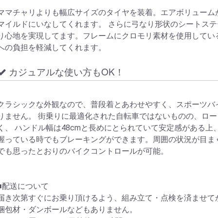
ママチャリよりも幅広サイズのタイヤを装着。エアボリューム
マイルドにいなしてくれます。 さらに弓なり形状のシートス
り心地を実現してます。フレームにクロモリ素材を使用してい
への負担を軽減してくれます。
カジュアルな使い方もOK！
クラシックな外観なので、普段着とあわせやすく、スポーツバ
りません。 街乗りに最適化された自転車ではないものの、ロ
く、 ハンドル幅は48cmと長めにとられていて安定感がある
握っている時でもブレーキングができます。周囲の状況が目ま
でも思ったとおりのバイクコントロールが可能。
■配送について
届き次第すぐにお乗り頂けるよう、組み立て・点検を済ませて
梱包材・ダンボールなどもありません。